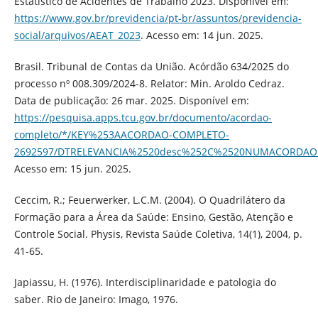
Estatístico de Acidentes de Trabalho 2023. Disponível em:
https://www.gov.br/previdencia/pt-br/assuntos/previdencia-
social/arquivos/AEAT_2023
. Acesso em: 14 jun. 2025.
Brasil. Tribunal de Contas da União. Acórdão 634/2025 do
processo nº 008.309/2024-8. Relator: Min. Aroldo Cedraz.
Data de publicação: 26 mar. 2025. Disponível em:
https://pesquisa.apps.tcu.gov.br/documento/acordao-
completo/*/KEY%253AACORDAO-COMPLETO-
2692597/DTRELEVANCIA%2520desc%252C%2520NUMACORDAOI
Acesso em: 15 jun. 2025.
Ceccim, R.; Feuerwerker, L.C.M. (2004). O Quadrilátero da
Formação para a Área da Saúde: Ensino, Gestão, Atenção e
Controle Social. Physis, Revista Saúde Coletiva, 14(1), 2004, p.
41-65.
Japiassu, H. (1976). Interdisciplinaridade e patologia do
saber. Rio de Janeiro: Imago, 1976.