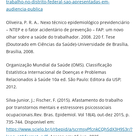
trabalho-no-distrito-federal-sao-apresentadas-em-
audiencia-publica
Oliveira, P. R. A.. Nexo técnico epidemiológico previdenciário
– NTEP e o fator acidentário de prevenção – FAP: um novo
olhar sobre a saúde do trabalhador. 2008. 220 f. Tese
(Doutorado em Ciências da Saúde)-Universidade de Brasília,
Brasília, 2008.
Organização Mundial da Saúde (OMS). Classificação
Estatística Internacional de Doenças e Problemas
Relacionados à Saúde 10a ed. São Paulo: Editora da USP;
2012.
Silva-Junior, J.; Fischer, F. (2015). Afastamento do trabalho
por transtornos mentais e estressores psicossociais
ocupacionais.Rev. Bras. Epidemiol. Vol 18(4), out-dez 2015, p.
735-744. Disponível em:
https://www.scielo.br/j/rbepid/a/scrmsyPfcnkCQhSdX3H9S3r/?