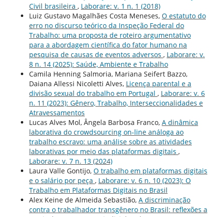
Civil brasileira
,
Laborare: v. 1 n. 1 (2018)
Luiz Gustavo Magalhães Costa Meneses,
O estatuto do
erro no discurso teórico da Inspeção Federal do
Trabalho: uma proposta de roteiro argumentativo
para a abordagem científica do fator humano na
pesquisa de causas de eventos adversos
,
Laborare: v.
8 n. 14 (2025): Saúde, Ambiente e Trabalho
Camila Henning Salmoria, Mariana Seifert Bazzo,
Daiana Allessi Nicoletti Alves,
Licença parental e a
divisão sexual do trabalho em Portugal
,
Laborare: v. 6
n. 11 (2023): Gênero, Trabalho, Interseccionalidades e
Atravessamentos
Lucas Alves Mol, Ângela Barbosa Franco,
A dinâmica
laborativa do crowdsourcing on-line análoga ao
trabalho escravo: uma análise sobre as atividades
laborativas por meio das plataformas digitais
,
Laborare: v. 7 n. 13 (2024)
Laura Valle Gontijo,
O trabalho em plataformas digitais
e o salário por peça
,
Laborare: v. 6 n. 10 (2023): O
Trabalho em Plataformas Digitais no Brasil
Alex Keine de Almeida Sebastião,
A discriminação
contra o trabalhador transgênero no Brasil: reflexões a