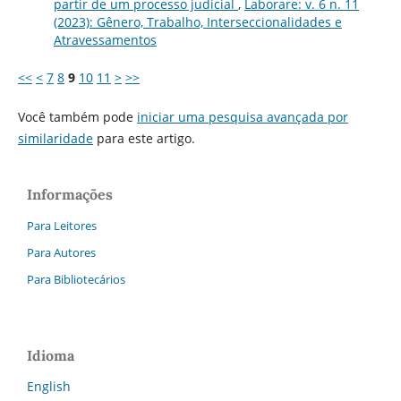
partir de um processo judicial
,
Laborare: v. 6 n. 11
(2023): Gênero, Trabalho, Interseccionalidades e
Atravessamentos
<<
<
7
8
9
10
11
>
>>
Você também pode
iniciar uma pesquisa avançada por
similaridade
para este artigo.
Informações
Para Leitores
Para Autores
Para Bibliotecários
Idioma
English