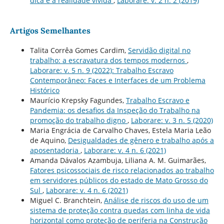
dica e a realidade vivida
,
Laborare: v. 2 n. 2 (2019)
Artigos Semelhantes
Talita Corrêa Gomes Cardim,
Servidão digital no
trabalho: a escravatura dos tempos modernos
,
Laborare: v. 5 n. 9 (2022): Trabalho Escravo
Contemporâneo: Faces e Interfaces de um Problema
Histórico
Maurício Krepsky Fagundes,
Trabalho Escravo e
Pandemia: os desafios da Inspeção do Trabalho na
promoção do trabalho digno
,
Laborare: v. 3 n. 5 (2020)
Maria Engrácia de Carvalho Chaves, Estela Maria Leão
de Aquino,
Desigualdades de gênero e trabalho após a
aposentadoria
,
Laborare: v. 4 n. 6 (2021)
Amanda Dávalos Azambuja, Liliana A. M. Guimarães,
Fatores psicossociais de risco relacionados ao trabalho
em servidores públicos do estado de Mato Grosso do
Sul
,
Laborare: v. 4 n. 6 (2021)
Miguel C. Branchtein,
Análise de riscos do uso de um
sistema de proteção contra quedas com linha de vida
horizontal como proteção de periferia na Construção