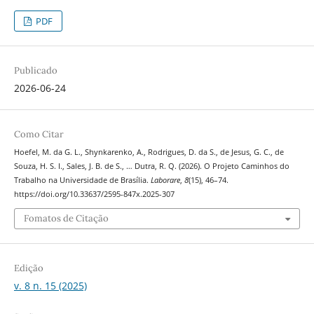
PDF
Publicado
2026-06-24
Como Citar
Hoefel, M. da G. L., Shynkarenko, A., Rodrigues, D. da S., de Jesus, G. C., de
Souza, H. S. I., Sales, J. B. de S., … Dutra, R. Q. (2026). O Projeto Caminhos do
Trabalho na Universidade de Brasília.
Laborare
,
8
(15), 46–74.
https://doi.org/10.33637/2595-847x.2025-307
Fomatos de Citação
Edição
v. 8 n. 15 (2025)