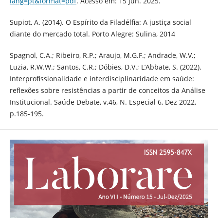
lang=pt&format=pdf
. Acesso em: 15 jun. 2025.
Supiot, A. (2014). O Espírito da Filadélfia: A justiça social
diante do mercado total. Porto Alegre: Sulina, 2014
Spagnol, C.A.; Ribeiro, R.P.; Araujo, M.G.F.; Andrade, W.V.;
Luzia, R.W.W.; Santos, C.R.; Dóbies, D.V.; L’Abbate, S. (2022).
Interprofissionalidade e interdisciplinaridade em saúde:
reflexões sobre resistências a partir de conceitos da Análise
Institucional. Saúde Debate, v.46, N. Especial 6, Dez 2022,
p.185-195.