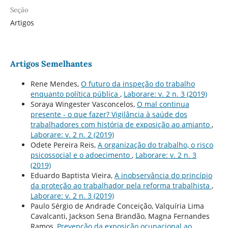
Seção
Artigos
Artigos Semelhantes
Rene Mendes,
O futuro da inspeção do trabalho
enquanto polí­tica pública
,
Laborare: v. 2 n. 3 (2019)
Soraya Wingester Vasconcelos,
O mal continua
presente - o que fazer? Vigilância à saúde dos
trabalhadores com história de exposição ao amianto
,
Laborare: v. 2 n. 2 (2019)
Odete Pereira Reis,
A organização do trabalho, o risco
psicossocial e o adoecimento
,
Laborare: v. 2 n. 3
(2019)
Eduardo Baptista Vieira,
A inobservância do princí­pio
da proteção ao trabalhador pela reforma trabalhista
,
Laborare: v. 2 n. 3 (2019)
Paulo Sérgio de Andrade Conceição, Valquí­ria Lima
Cavalcanti, Jackson Sena Brandão, Magna Fernandes
Ramos,
Prevenção da exposição ocupacional ao