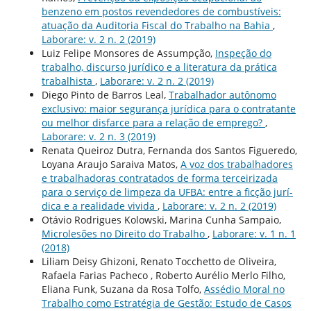
benzeno em postos revendedores de combustíveis:
atuação da Auditoria Fiscal do Trabalho na Bahia
,
Laborare: v. 2 n. 2 (2019)
Luiz Felipe Monsores de Assumpção,
Inspeção do
trabalho, discurso jurí­dico e a literatura da prática
trabalhista
,
Laborare: v. 2 n. 2 (2019)
Diego Pinto de Barros Leal,
Trabalhador autônomo
exclusivo: maior segurança jurí­dica para o contratante
ou melhor disfarce para a relação de emprego?
,
Laborare: v. 2 n. 3 (2019)
Renata Queiroz Dutra, Fernanda dos Santos Figueredo,
Loyana Araujo Saraiva Matos,
A voz dos trabalhadores
e trabalhadoras contratados de forma terceirizada
para o serviço de limpeza da UFBA: entre a ficção jurí­
dica e a realidade vivida
,
Laborare: v. 2 n. 2 (2019)
Otávio Rodrigues Kolowski, Marina Cunha Sampaio,
Microlesões no Direito do Trabalho
,
Laborare: v. 1 n. 1
(2018)
Liliam Deisy Ghizoni, Renato Tocchetto de Oliveira,
Rafaela Farias Pacheco , Roberto Aurélio Merlo Filho,
Eliana Funk, Suzana da Rosa Tolfo,
Assédio Moral no
Trabalho como Estratégia de Gestão: Estudo de Casos