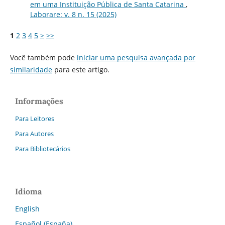
em uma Instituição Pública de Santa Catarina
,
Laborare: v. 8 n. 15 (2025)
1
2
3
4
5
>
>>
Você também pode
iniciar uma pesquisa avançada por
similaridade
para este artigo.
Informações
Para Leitores
Para Autores
Para Bibliotecários
Idioma
English
Español (España)