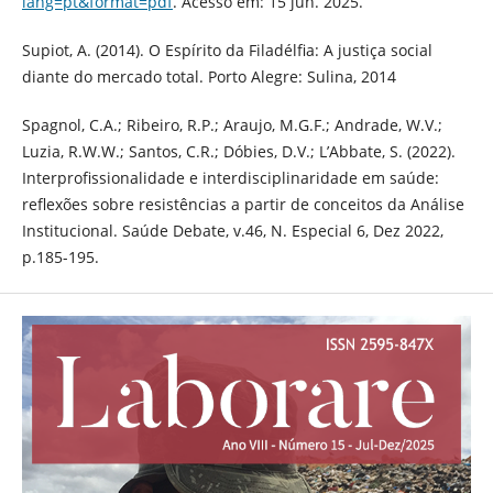
lang=pt&format=pdf
. Acesso em: 15 jun. 2025.
Supiot, A. (2014). O Espírito da Filadélfia: A justiça social
diante do mercado total. Porto Alegre: Sulina, 2014
Spagnol, C.A.; Ribeiro, R.P.; Araujo, M.G.F.; Andrade, W.V.;
Luzia, R.W.W.; Santos, C.R.; Dóbies, D.V.; L’Abbate, S. (2022).
Interprofissionalidade e interdisciplinaridade em saúde:
reflexões sobre resistências a partir de conceitos da Análise
Institucional. Saúde Debate, v.46, N. Especial 6, Dez 2022,
p.185-195.