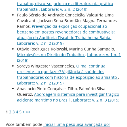
trabalho, discurso jurí­dico e a literatura da prática
trabalhista
,
Laborare: v. 2 n. 2 (2019)
Paulo Sérgio de Andrade Conceição, Valquí­ria Lima
Cavalcanti, Jackson Sena Brandão, Magna Fernandes
Ramos,
Prevenção da exposição ocupacional ao
benzeno em postos revendedores de combustíveis:
atuação da Auditoria Fiscal do Trabalho na Bahia
,
Laborare: v. 2 n. 2 (2019)
Otávio Rodrigues Kolowski, Marina Cunha Sampaio,
Microlesões no Direito do Trabalho
,
Laborare: v. 1 n. 1
(2018)
Soraya Wingester Vasconcelos,
O mal continua
presente - o que fazer? Vigilância à saúde dos
trabalhadores com história de exposição ao amianto
,
Laborare: v. 2 n. 2 (2019)
Anastacio Pinto Gonçalves Filho, Palmério Silva
Queiroz,
Abordagem sistêmica para investigar trágico
acidente marí­timo no Brasil
,
Laborare: v. 2 n. 3 (2019)
1
2
3
4
5
>
>>
Você também pode
iniciar uma pesquisa avançada por