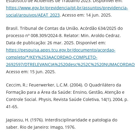
Estatístico de Acidentes de Trabalho 2023. Disponível em:
https://www.gov.br/previdencia/pt-br/assuntos/previdencia-
social/arquivos/AEAT_2023
. Acesso em: 14 jun. 2025.
Brasil. Tribunal de Contas da União. Acórdão 634/2025 do
processo nº 008.309/2024-8. Relator: Min. Aroldo Cedraz.
Data de publicação: 26 mar. 2025. Disponível em:
https://pesquisa.apps.tcu.gov.br/documento/acordao-
completo/*/KEY%253AACORDAO-COMPLETO-
2692597/DTRELEVANCIA%2520desc%252C%2520NUMACORDAOI
Acesso em: 15 jun. 2025.
Ceccim, R.; Feuerwerker, L.C.M. (2004). O Quadrilátero da
Formação para a Área da Saúde: Ensino, Gestão, Atenção e
Controle Social. Physis, Revista Saúde Coletiva, 14(1), 2004, p.
41-65.
Japiassu, H. (1976). Interdisciplinaridade e patologia do
saber. Rio de Janeiro: Imago, 1976.