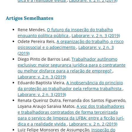
dica e a realidade vivida
,
Laborare: v. 2 n. 2 (2019)
Artigos Semelhantes
Rene Mendes,
O futuro da inspeção do trabalho
enquanto polí­tica pública
,
Laborare: v. 2 n. 3 (2019)
Odete Pereira Reis,
A organização do trabalho, o risco
psicossocial e o adoecimento
,
Laborare: v. 2 n. 3
(2019)
Diego Pinto de Barros Leal,
Trabalhador autônomo
exclusivo: maior segurança jurí­dica para o contratante
ou melhor disfarce para a relação de emprego?
,
Laborare: v. 2 n. 3 (2019)
Eduardo Baptista Vieira,
A inobservância do princí­pio
da proteção ao trabalhador pela reforma trabalhista
,
Laborare: v. 2 n. 3 (2019)
Renata Queiroz Dutra, Fernanda dos Santos Figueredo,
Loyana Araujo Saraiva Matos,
A voz dos trabalhadores
e trabalhadoras contratados de forma terceirizada
para o serviço de limpeza da UFBA: entre a ficção jurí­
dica e a realidade vivida
,
Laborare: v. 2 n. 2 (2019)
Luiz Felipe Monsores de Assumpção,
Inspeção do