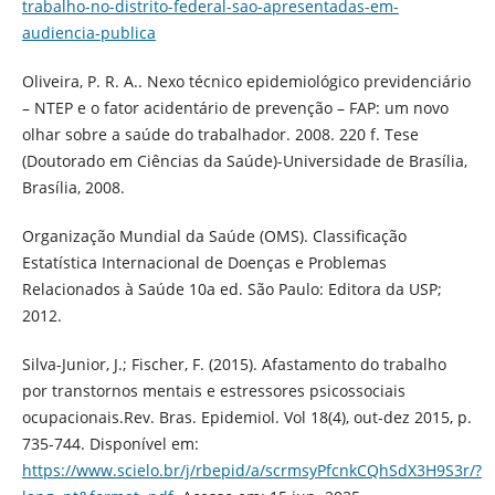
trabalho-no-distrito-federal-sao-apresentadas-em-
audiencia-publica
Oliveira, P. R. A.. Nexo técnico epidemiológico previdenciário
– NTEP e o fator acidentário de prevenção – FAP: um novo
olhar sobre a saúde do trabalhador. 2008. 220 f. Tese
(Doutorado em Ciências da Saúde)-Universidade de Brasília,
Brasília, 2008.
Organização Mundial da Saúde (OMS). Classificação
Estatística Internacional de Doenças e Problemas
Relacionados à Saúde 10a ed. São Paulo: Editora da USP;
2012.
Silva-Junior, J.; Fischer, F. (2015). Afastamento do trabalho
por transtornos mentais e estressores psicossociais
ocupacionais.Rev. Bras. Epidemiol. Vol 18(4), out-dez 2015, p.
735-744. Disponível em:
https://www.scielo.br/j/rbepid/a/scrmsyPfcnkCQhSdX3H9S3r/?