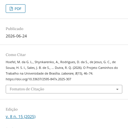
PDF
Publicado
2026-06-24
Como Citar
Hoefel, M. da G. L., Shynkarenko, A., Rodrigues, D. da S., de Jesus, G. C., de
Souza, H. S. I., Sales, J. B. de S., … Dutra, R. Q. (2026). O Projeto Caminhos do
Trabalho na Universidade de Brasília.
Laborare
,
8
(15), 46–74.
https://doi.org/10.33637/2595-847x.2025-307
Fomatos de Citação
Edição
v. 8 n. 15 (2025)