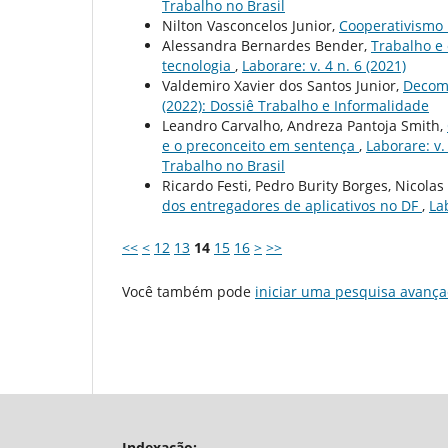
Trabalho no Brasil
Nilton Vasconcelos Junior,
Cooperativismo 
Alessandra Bernardes Bender,
Trabalho e 
tecnologia
,
Laborare: v. 4 n. 6 (2021)
Valdemiro Xavier dos Santos Junior,
Decomp
(2022): Dossiê Trabalho e Informalidade
Leandro Carvalho, Andreza Pantoja Smith,
e o preconceito em sentença
,
Laborare: v.
Trabalho no Brasil
Ricardo Festi, Pedro Burity Borges, Nicolas
dos entregadores de aplicativos no DF
,
La
<<
<
12
13
14
15
16
>
>>
Você também pode
iniciar uma pesquisa avança
Indexação: