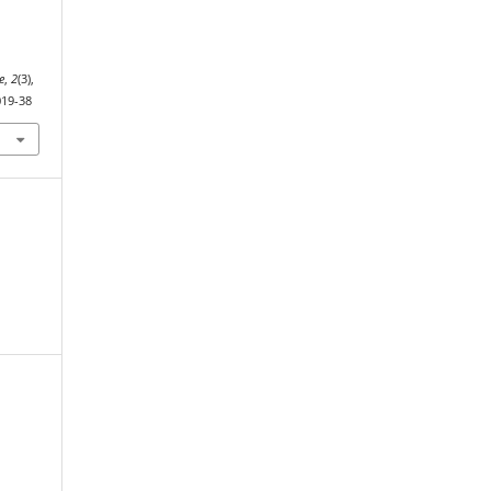
e
,
2
(3),
019-38