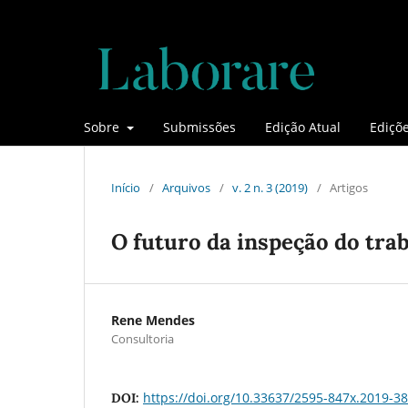
Sobre
Submissões
Edição Atual
Ediçõe
Início
/
Arquivos
/
v. 2 n. 3 (2019)
/
Artigos
O futuro da inspeção do trab
Rene Mendes
Consultoria
https://doi.org/10.33637/2595-847x.2019-38
DOI: