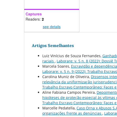
Captures
Readers:
2
see details
Artigos Semelhantes
Luiz Vinícius de Souza Fernandes,
Ganhador
raciais
,
Laborare: v. 5 n. 8 (2022): Dossiê
Marcela Soares,
Escravidão e dependência:
Laborare: v. 5 n. 9 (2022): Trabalho Escr
Carolina Muniz de Oliveira,
Dissensos inte
relevância da uniformização jurisprudenci
Trabalho Escravo Contemporâneo: Faces e 
Aline Fabiana Campos Pereira,
Depoimento
hipóteses de proteção especial às vítimas
Trabalho Escravo Contemporâneo: Faces e 
Marcelle Pedatella,
Caso Orna x Abusos S.A
organizações frente as denúncias
,
Laborar