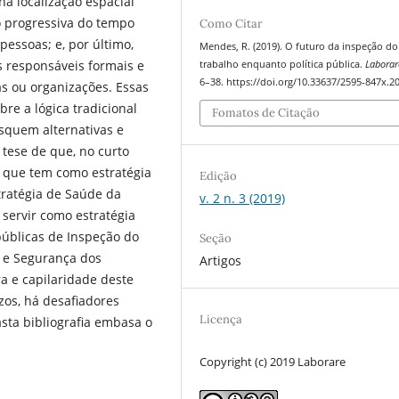
a localização espacial
o progressiva do tempo
Como Citar
essoas; e, por último,
Mendes, R. (2019). O futuro da inspeção do
s responsáveis formais e
trabalho enquanto polí­tica pública.
Laborar
6–38. https://doi.org/10.33637/2595-847x.2
as ou organizações. Essas
e a lógica tradicional
Fomatos de Citação
squem alternativas e
 tese de que, no curto
, que tem como estratégia
Edição
stratégia de Saúde da
v. 2 n. 3 (2019)
a servir como estratégia
públicas de Inspeção do
Seção
e e Segurança dos
Artigos
a e capilaridade deste
zos, há desafiadores
Licença
sta bibliografia embasa o
Copyright (c) 2019 Laborare