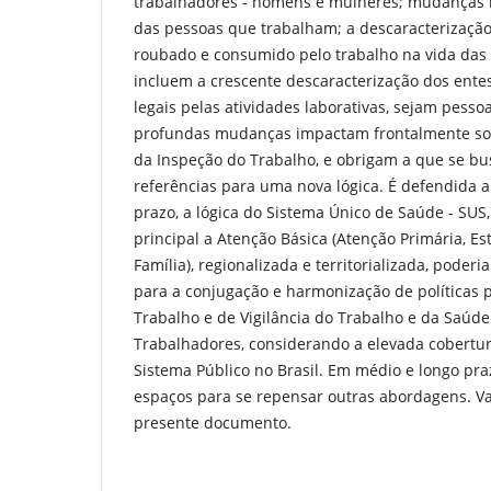
trabalhadores - homens e mulheres; mudanças n
das pessoas que trabalham; a descaracterizaçã
roubado e consumido pelo trabalho na vida das p
incluem a crescente descaracterização dos ente
legais pelas atividades laborativas, sejam pesso
profundas mudanças impactam frontalmente sobr
da Inspeção do Trabalho, e obrigam a que se bu
referências para uma nova lógica. É defendida a
prazo, a lógica do Sistema Único de Saúde - SUS
principal a Atenção Básica (Atenção Primária, E
Família), regionalizada e territorializada, poderi
para a conjugação e harmonização de polí­ticas 
Trabalho e de Vigilância do Trabalho e da Saúd
Trabalhadores, considerando a elevada cobertur
Sistema Público no Brasil. Em médio e longo pra
espaços para se repensar outras abordagens. Va
presente documento.