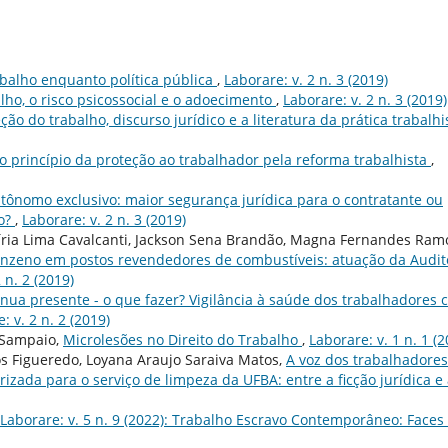
balho enquanto polí­tica pública
,
Laborare: v. 2 n. 3 (2019)
lho, o risco psicossocial e o adoecimento
,
Laborare: v. 2 n. 3 (2019)
ção do trabalho, discurso jurí­dico e a literatura da prática trabalh
o princí­pio da proteção ao trabalhador pela reforma trabalhista
,
tônomo exclusivo: maior segurança jurí­dica para o contratante ou
go?
,
Laborare: v. 2 n. 3 (2019)
í­ria Lima Cavalcanti, Jackson Sena Brandão, Magna Fernandes Ram
enzeno em postos revendedores de combustíveis: atuação da Audit
 n. 2 (2019)
nua presente - o que fazer? Vigilância à saúde dos trabalhadores
: v. 2 n. 2 (2019)
 Sampaio,
Microlesões no Direito do Trabalho
,
Laborare: v. 1 n. 1 (2
s Figueredo, Loyana Araujo Saraiva Matos,
A voz dos trabalhadores
izada para o serviço de limpeza da UFBA: entre a ficção jurí­dica e
Laborare: v. 5 n. 9 (2022): Trabalho Escravo Contemporâneo: Faces