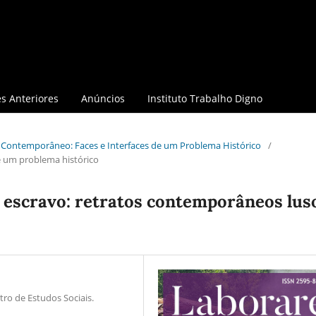
s Anteriores
Anúncios
Instituto Trabalho Digno
avo Contemporâneo: Faces e Interfaces de um Problema Histórico
/
e um problema histórico
 escravo: retratos contemporâneos lus
ro de Estudos Sociais.