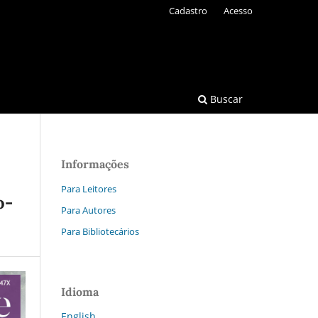
Cadastro
Acesso
Buscar
Informações
Para Leitores
o-
Para Autores
Para Bibliotecários
Idioma
English