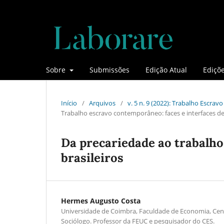
Sobre
Submissões
Edição Atual
Ediçõe
Início
/
Arquivos
/
v. 5 n. 9 (2022): Trabalho Escr
Trabalho escravo contemporâneo: faces e interfaces d
Da precariedade ao trabalho
brasileiros
Hermes Augusto Costa
Universidade de Coimbra, Faculdade de Economia, Cent
Sociólogo. Professor da FEUC e pesquisador do CES.