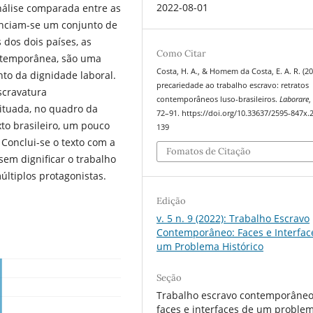
2022-08-01
nálise comparada entre as
nunciam-se um conjunto de
dos dois países, as
Como Citar
ontemporânea, são uma
Costa, H. A., & Homem da Costa, E. A. R. (20
to da dignidade laboral.
precariedade ao trabalho escravo: retratos
scravatura
contemporâneos luso-brasileiros.
Laborare
ituada, no quadro da
72–91. https://doi.org/10.33637/2595-847x.
xto brasileiro, um pouco
139
. Conclui-se o texto com a
Fomatos de Citação
em dignificar o trabalho
ltiplos protagonistas.
Edição
v. 5 n. 9 (2022): Trabalho Escravo
Contemporâneo: Faces e Interfac
um Problema Histórico
Seção
Trabalho escravo contemporâneo
faces e interfaces de um proble