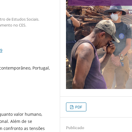
ro de Estudos Sociais.
ramento no CES.
39
 contemporâneo, Portugal,
PDF
nquanto valor humano,
ional. Além de se
Publicado
m confronto as tensões