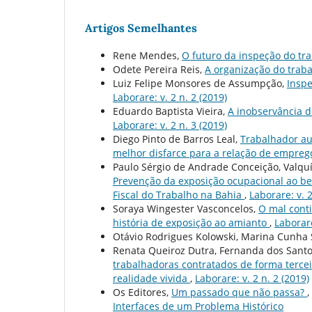
Artigos Semelhantes
Rene Mendes,
O futuro da inspeção do tra
Odete Pereira Reis,
A organização do traba
Luiz Felipe Monsores de Assumpção,
Inspe
Laborare: v. 2 n. 2 (2019)
Eduardo Baptista Vieira,
A inobservância d
Laborare: v. 2 n. 3 (2019)
Diego Pinto de Barros Leal,
Trabalhador au
melhor disfarce para a relação de empre
Paulo Sérgio de Andrade Conceição, Valqu
Prevenção da exposição ocupacional ao b
Fiscal do Trabalho na Bahia
,
Laborare: v. 2
Soraya Wingester Vasconcelos,
O mal conti
história de exposição ao amianto
,
Laborare
Otávio Rodrigues Kolowski, Marina Cunha
Renata Queiroz Dutra, Fernanda dos Santo
trabalhadoras contratados de forma terceir
realidade vivida
,
Laborare: v. 2 n. 2 (2019)
Os Editores,
Um passado que não passa?
,
Interfaces de um Problema Histórico