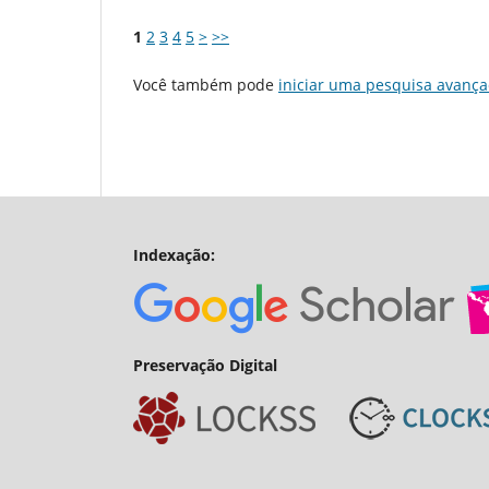
1
2
3
4
5
>
>>
Você também pode
iniciar uma pesquisa avança
Indexação:
Preservação Digital