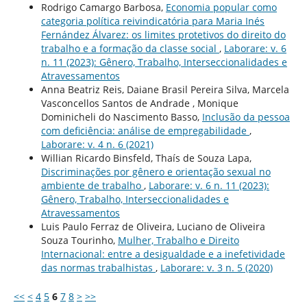
Rodrigo Camargo Barbosa,
Economia popular como
categoria política reivindicatória para Maria Inés
Fernández Álvarez: os limites protetivos do direito do
trabalho e a formação da classe social
,
Laborare: v. 6
n. 11 (2023): Gênero, Trabalho, Interseccionalidades e
Atravessamentos
Anna Beatriz Reis, Daiane Brasil Pereira Silva, Marcela
Vasconcellos Santos de Andrade , Monique
Dominicheli do Nascimento Basso,
Inclusão da pessoa
com deficiência: análise de empregabilidade
,
Laborare: v. 4 n. 6 (2021)
Willian Ricardo Binsfeld, Thaís de Souza Lapa,
Discriminações por gênero e orientação sexual no
ambiente de trabalho
,
Laborare: v. 6 n. 11 (2023):
Gênero, Trabalho, Interseccionalidades e
Atravessamentos
Luis Paulo Ferraz de Oliveira, Luciano de Oliveira
Souza Tourinho,
Mulher, Trabalho e Direito
Internacional: entre a desigualdade e a inefetividade
das normas trabalhistas
,
Laborare: v. 3 n. 5 (2020)
<<
<
4
5
6
7
8
>
>>