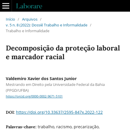
Início
/
Arquivos
/
v. 5 n. 8 (2022): Dossiê Trabalho e Informalidade
/
Trabalho e Informalidade
Decomposição da proteção laboral
e marcador racial
Valdemiro Xavier dos Santos Junior
Mestrando em Direito pela Universidade Federal da Bahia
(PPGD/UFBA)
https://orcid.org/0000-0002-9671-5101
https://doi.org/10.33637/2595-847x.2022-122
DOI:
trabalho, racismo, precarização,
Palavras-chave: