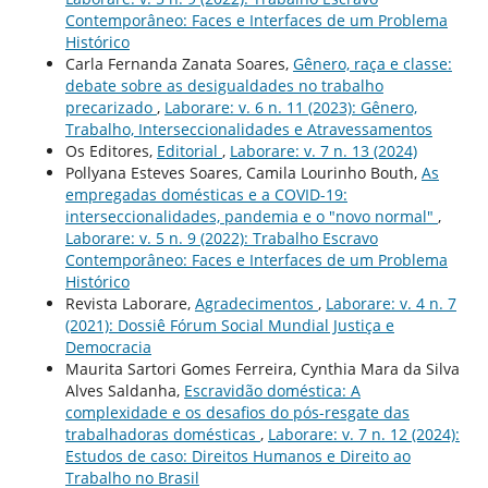
Contemporâneo: Faces e Interfaces de um Problema
Histórico
Carla Fernanda Zanata Soares,
Gênero, raça e classe:
debate sobre as desigualdades no trabalho
precarizado
,
Laborare: v. 6 n. 11 (2023): Gênero,
Trabalho, Interseccionalidades e Atravessamentos
Os Editores,
Editorial
,
Laborare: v. 7 n. 13 (2024)
Pollyana Esteves Soares, Camila Lourinho Bouth,
As
empregadas domésticas e a COVID-19:
interseccionalidades, pandemia e o "novo normal"
,
Laborare: v. 5 n. 9 (2022): Trabalho Escravo
Contemporâneo: Faces e Interfaces de um Problema
Histórico
Revista Laborare,
Agradecimentos
,
Laborare: v. 4 n. 7
(2021): Dossiê Fórum Social Mundial Justiça e
Democracia
Maurita Sartori Gomes Ferreira, Cynthia Mara da Silva
Alves Saldanha,
Escravidão doméstica: A
complexidade e os desafios do pós-resgate das
trabalhadoras domésticas
,
Laborare: v. 7 n. 12 (2024):
Estudos de caso: Direitos Humanos e Direito ao
Trabalho no Brasil