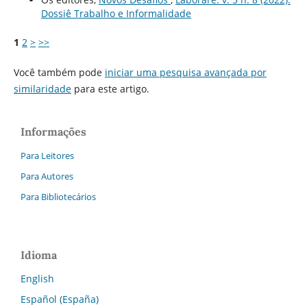
Dossiê Trabalho e Informalidade
1
2
>
>>
Você também pode
iniciar uma pesquisa avançada por
similaridade
para este artigo.
Informações
Para Leitores
Para Autores
Para Bibliotecários
Idioma
English
Español (España)