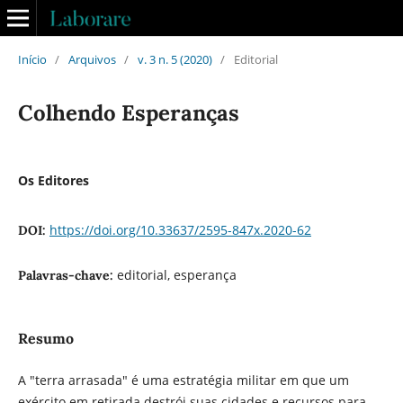
Início
/
Arquivos
/
v. 3 n. 5 (2020)
/
Editorial
Colhendo Esperanças
Os Editores
https://doi.org/10.33637/2595-847x.2020-62
DOI:
editorial, esperança
Palavras-chave:
Resumo
A "terra arrasada" é uma estratégia militar em que um
exército em retirada destrói suas cidades e recursos para