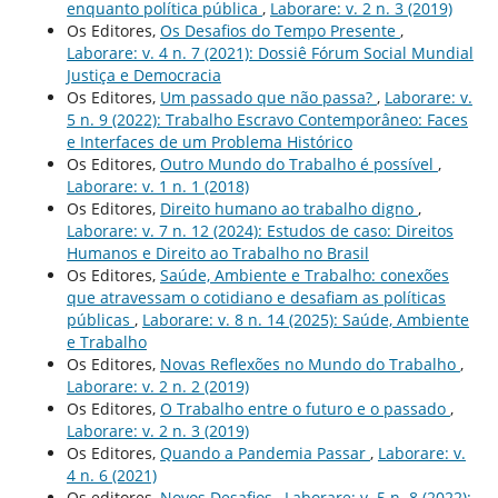
enquanto polí­tica pública
,
Laborare: v. 2 n. 3 (2019)
Os Editores,
Os Desafios do Tempo Presente
,
Laborare: v. 4 n. 7 (2021): Dossiê Fórum Social Mundial
Justiça e Democracia
Os Editores,
Um passado que não passa?
,
Laborare: v.
5 n. 9 (2022): Trabalho Escravo Contemporâneo: Faces
e Interfaces de um Problema Histórico
Os Editores,
Outro Mundo do Trabalho é possí­vel
,
Laborare: v. 1 n. 1 (2018)
Os Editores,
Direito humano ao trabalho digno
,
Laborare: v. 7 n. 12 (2024): Estudos de caso: Direitos
Humanos e Direito ao Trabalho no Brasil
Os Editores,
Saúde, Ambiente e Trabalho: conexões
que atravessam o cotidiano e desafiam as políticas
públicas
,
Laborare: v. 8 n. 14 (2025): Saúde, Ambiente
e Trabalho
Os Editores,
Novas Reflexões no Mundo do Trabalho
,
Laborare: v. 2 n. 2 (2019)
Os Editores,
O Trabalho entre o futuro e o passado
,
Laborare: v. 2 n. 3 (2019)
Os Editores,
Quando a Pandemia Passar
,
Laborare: v.
4 n. 6 (2021)
Os editores,
Novos Desafios
,
Laborare: v. 5 n. 8 (2022):