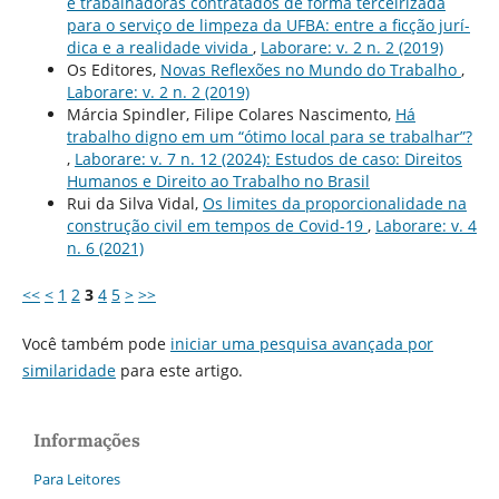
e trabalhadoras contratados de forma terceirizada
para o serviço de limpeza da UFBA: entre a ficção jurí­
dica e a realidade vivida
,
Laborare: v. 2 n. 2 (2019)
Os Editores,
Novas Reflexões no Mundo do Trabalho
,
Laborare: v. 2 n. 2 (2019)
Márcia Spindler, Filipe Colares Nascimento,
Há
trabalho digno em um “ótimo local para se trabalhar”?
,
Laborare: v. 7 n. 12 (2024): Estudos de caso: Direitos
Humanos e Direito ao Trabalho no Brasil
Rui da Silva Vidal,
Os limites da proporcionalidade na
construção civil em tempos de Covid-19
,
Laborare: v. 4
n. 6 (2021)
<<
<
1
2
3
4
5
>
>>
Você também pode
iniciar uma pesquisa avançada por
similaridade
para este artigo.
Informações
Para Leitores