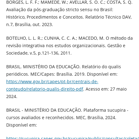
BORGES, L. F. F.; MAMEDE, W.; AVELLAR, S. O. C.; COSTA, S. Q.
Avaliação da pós-graduação stricto sensu no Brasil:
Histórico, Procedimentos e Conceitos. Relatório Técnico DAV,
n.7, Brasília, out. 2023.
BOTELHO, L. L. R.; CUNHA, C. C. A.; MACEDO, M. O método da
revisão integrativa nos estudos organizacionais. Gestão e
Sociedade, v.5, p.121-136, 2011.
BRASIL. MINISTÉRIO DA EDUCAÇÃO. Relatório do qualis
periódicos. MEC/Capes: Brasília. 2019. Disponível em:
https://www.gov.br/capes/pt-br/centrais-de-
conteudo/relatorio-qualis-direito-pdf
. Acesso em: 27 maio
2024.
BRASIL - MINISTÉRIO DA EDUCAÇÃO. Plataforma sucupira -
cursos avaliados e reconhecidos. MEC, Brasília, 2024.
Disponível em:
https://sucupira.capes.gov.br/sucupira/public/consultas/coleta