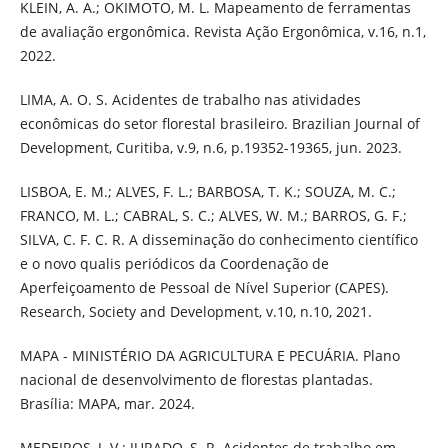
KLEIN, A. A.; OKIMOTO, M. L. Mapeamento de ferramentas
de avaliação ergonômica. Revista Ação Ergonômica, v.16, n.1,
2022.
LIMA, A. O. S. Acidentes de trabalho nas atividades
econômicas do setor florestal brasileiro. Brazilian Journal of
Development, Curitiba, v.9, n.6, p.19352-19365, jun. 2023.
LISBOA, E. M.; ALVES, F. L.; BARBOSA, T. K.; SOUZA, M. C.;
FRANCO, M. L.; CABRAL, S. C.; ALVES, W. M.; BARROS, G. F.;
SILVA, C. F. C. R. A disseminação do conhecimento científico
e o novo qualis periódicos da Coordenação de
Aperfeiçoamento de Pessoal de Nível Superior (CAPES).
Research, Society and Development, v.10, n.10, 2021.
MAPA - MINISTÉRIO DA AGRICULTURA E PECUÁRIA. Plano
nacional de desenvolvimento de florestas plantadas.
Brasília: MAPA, mar. 2024.
MEDEIROS, J. V.; JURADO, S. R. Acidentes de trabalho em