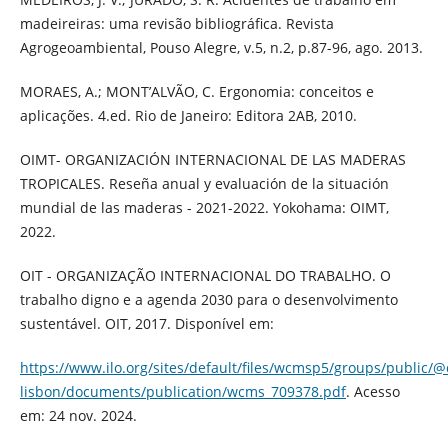
madeireiras: uma revisão bibliográfica. Revista
Agrogeoambiental, Pouso Alegre, v.5, n.2, p.87-96, ago. 2013.
MORAES, A.; MONT’ALVÃO, C. Ergonomia: conceitos e
aplicações. 4.ed. Rio de Janeiro: Editora 2AB, 2010.
OIMT- ORGANIZACIÓN INTERNACIONAL DE LAS MADERAS
TROPICALES. Reseña anual y evaluación de la situación
mundial de las maderas - 2021-2022. Yokohama: OIMT,
2022.
OIT - ORGANIZAÇÃO INTERNACIONAL DO TRABALHO. O
trabalho digno e a agenda 2030 para o desenvolvimento
sustentável. OIT, 2017. Disponível em:
https://www.ilo.org/sites/default/files/wcmsp5/groups/publi
lisbon/documents/publication/wcms_709378.pdf
. Acesso
em: 24 nov. 2024.