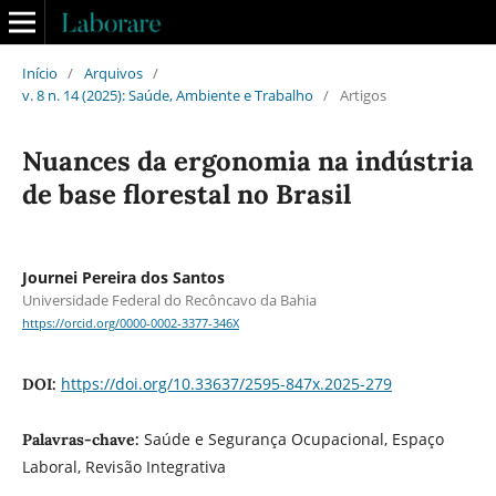
Início
/
Arquivos
/
v. 8 n. 14 (2025): Saúde, Ambiente e Trabalho
/
Artigos
Nuances da ergonomia na indústria
de base florestal no Brasil
Journei Pereira dos Santos
Universidade Federal do Recôncavo da Bahia
https://orcid.org/0000-0002-3377-346X
https://doi.org/10.33637/2595-847x.2025-279
DOI:
Saúde e Segurança Ocupacional, Espaço
Palavras-chave:
Laboral, Revisão Integrativa