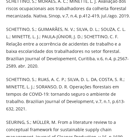
SCHETTINO, S.; MORAES, A. C.; MINETTE, L. J. Avaliação dos
riscos ocupacionais aos trabalhadores da colheita florestal
mecanizada. Nativa, Sinop, v.7, n.4, p.412-419, jul./ago. 2019.
SCHETTINO, S.; GUIMARÃES, N. V.; SILVA, D. L.; SOUZA, C. L.
L.; MINETTE, L. J.; PAULA-JÚNIOR, J. D.; SCHETTINO, C. F.
Relação entre a ocorrência de acidentes de trabalho e a
baixa escolaridade dos trabalhadores no setor florestal.
Brazilian Journal of Developement, Curitiba, v.6, n.4, p.2567-
2589, abr. 2020.
SCHETTINO, S.; RUAS, A. C. P.; SILVA, D. L. DA, COSTA, S. R.;
MINETTE, L. J.; SORANSO, D. R. Operações florestais em
tempos de COVID-19: tornando seguro o ambiente de
trabalho. Brazilian Journal of Development, v.7, n.1, p.613-
632, 2021.
SEURING, S.; MÜLLER, M. From a literature review to a
conceptual framework for sustainable supply chain
management. Journal of Cleaner Production, v.16, p.1699-