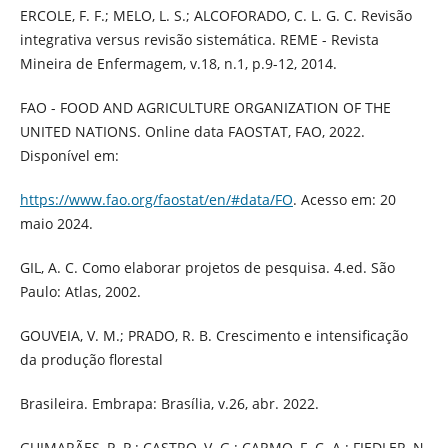
ERCOLE, F. F.; MELO, L. S.; ALCOFORADO, C. L. G. C. Revisão
integrativa versus revisão sistemática. REME - Revista
Mineira de Enfermagem, v.18, n.1, p.9-12, 2014.
FAO - FOOD AND AGRICULTURE ORGANIZATION OF THE
UNITED NATIONS. Online data FAOSTAT, FAO, 2022.
Disponível em:
https://www.fao.org/faostat/en/#data/FO
. Acesso em: 20
maio 2024.
GIL, A. C. Como elaborar projetos de pesquisa. 4.ed. São
Paulo: Atlas, 2002.
GOUVEIA, V. M.; PRADO, R. B. Crescimento e intensificação
da produção florestal
Brasileira. Embrapa: Brasília, v.26, abr. 2022.
GUIMARÃES, P. P.; CASTRO, V. G.; CARMO, F. C. A.; FIEDLER, N.