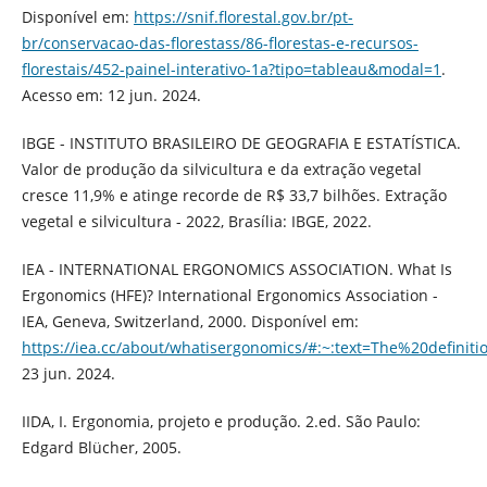
Disponível em:
https://snif.florestal.gov.br/pt-
br/conservacao-das-florestass/86-florestas-e-recursos-
florestais/452-painel-interativo-1a?tipo=tableau&modal=1
.
Acesso em: 12 jun. 2024.
IBGE - INSTITUTO BRASILEIRO DE GEOGRAFIA E ESTATÍSTICA.
Valor de produção da silvicultura e da extração vegetal
cresce 11,9% e atinge recorde de R$ 33,7 bilhões. Extração
vegetal e silvicultura - 2022, Brasília: IBGE, 2022.
IEA - INTERNATIONAL ERGONOMICS ASSOCIATION. What Is
Ergonomics (HFE)? International Ergonomics Association -
IEA, Geneva, Switzerland, 2000. Disponível em:
https://iea.cc/about/whatisergonomics/#:~:text=The%20def
23 jun. 2024.
IIDA, I. Ergonomia, projeto e produção. 2.ed. São Paulo:
Edgard Blücher, 2005.