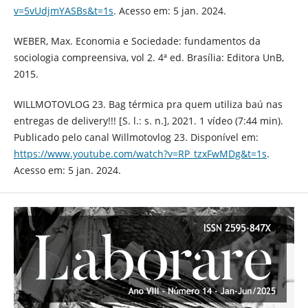
v=5vUdjmYASBs&t=1s
. Acesso em: 5 jan. 2024.
WEBER, Max. Economia e Sociedade: fundamentos da
sociologia compreensiva, vol 2. 4ª ed. Brasília: Editora UnB,
2015.
WILLMOTOVLOG 23. Bag térmica pra quem utiliza baú nas
entregas de delivery!!! [S. l.: s. n.], 2021. 1 vídeo (7:44 min).
Publicado pelo canal Willmotovlog 23. Disponível em:
https://www.youtube.com/watch?v=RP_tzxFwMDg&t=1s
.
Acesso em: 5 jan. 2024.