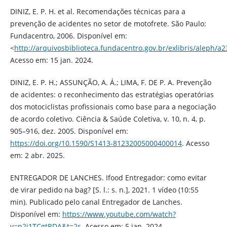
DINIZ, E. P. H. et al. Recomendações técnicas para a
prevenção de acidentes no setor de motofrete. São Paulo:
Fundacentro, 2006. Disponível em:
<
http://arquivosbiblioteca.fundacentro.gov.br/exlibris/ale
Acesso em: 15 jan. 2024.
DINIZ, E. P. H.; ASSUNÇÃO, A. Á.; LIMA, F. DE P. A. Prevenção
de acidentes: o reconhecimento das estratégias operatórias
dos motociclistas profissionais como base para a negociação
de acordo coletivo. Ciência & Saúde Coletiva, v. 10, n. 4, p.
905–916, dez. 2005. Disponível em:
https://doi.org/10.1590/S1413-81232005000400014
. Acesso
em: 2 abr. 2025.
ENTREGADOR DE LANCHES. Ifood Entregador: como evitar
de virar pedido na bag? [S. l.: s. n.], 2021. 1 vídeo (10:55
min). Publicado pelo canal Entregador de Lanches.
Disponível em:
https://www.youtube.com/watch?
v=n2i1TCgtRDA&t=2s
. Acesso em: 5 jan. 2024.