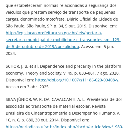
que estabeleceram normas relacionadas à segurança dos
veículos que prestam serviço de transporte de pequenas
cargas, denominado motofrete. Diário Oficial da Cidade de
São Paulo. São Paulo, SP, p. 34, 5 out. 2019. Disponível em:
http://legislacao.prefeitura.sp.gov.br/leis/portaria-
secretaria-municipal-de-mobilidade-e-transportes-smt-123-
de-5-de-outubro-de-2019/consolidado
. Acesso em: 5 jan.
2024.
SCHOR, J. B. et al. Dependence and precarity in the platform
economy. Theory and Society, v. 49, p. 833–861, 7 ago. 2020.
Disponível em:
https://doi.org/10.1007/s11186-020-09408-y
.
Acesso em 3 abr. 2025.
SILVA JÚNIOR, W. R. DA; CAVALCANTI, A. L. Prevalência de dor
associada ao transporte de material escolar. Revista
Brasileira de Cineantropometria e Desempenho Humano, v.
16, n. 6, p. 680, 30 out. 2014. Disponível em:
https://periodicos.ufsc.br/index.php/rbcdh/article/view/1980-