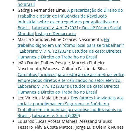
no Brasil
Geórgia Fernandes Lima,
A precarização do Direito do
Trabalho a partir de influências da Revolução
Industrial sobre os entregadores por aplicativos no
Brasil
,
Laborare: v. 4 n. 7 (2021): Dossiê Fórum Social
Mundial Justiça e Democracia
Márcia Spindler, Filipe Colares Nascimento,
Há
trabalho digno em um “ótimo local para se trabalhar”?
,
Laborare: v. 7 n. 12 (2024): Estudos de caso: Direitos
Humanos e Direito ao Trabalho no Brasil
João Daniel Daibes Resque, Marcelo Pinheiro
Nascimento, Wanessa Galindo Falcão da Silva,
Caminhos jurídicos para redução de assimetrias entre
empregados diretos e terceirizados no setor elétrico
,
Laborare: v. 7 n. 12 (2024): Estudos de caso: Direitos
Humanos e Direito ao Trabalho no Brasil
Leo Vinicius Maia Liberato,
Dos fatores individuais aos
sociais: paradigmas em Segurança e Saúde no
Trabalho em campanhas preventivas audiovisuais no
Brasil
,
Laborare: v. 3 n. 4 (2020)
Eduardo Lucas Acosta Mathies, Alessandra Buss
Tessaro, Flávia Costa Mattos , Jorge Luiz Oleinik Nunes