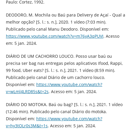
Paulo: Cortez, 1992.
DEODORO, M. Mochila ou Baú para Delivery de Açaí - Qual a
melhor opção? [S. l.: s. n.], 2020. 1 vídeo (7:03 min).
Publicado pelo canal Manu Deodoro. Disponível em:
https://www.youtube.com/watch?v=m76yA3qPUVI
. Acesso
em: 5 jan. 2024.
DIÁRIO DE UM CACHORRO LOUCO. Posso usar baú ou
precisa ser bag nas entregas pelos aplicativos Ifood, Rappi,
99 food, Uber eats? [S. l.: s. n.], 2021. 1 vídeo (8:59 min).
Publicado pelo canal Diário de um cachorro louco.
Disponível em:
https://www.youtube.com/watch?
v=wLml4LRD85s&t=2s
. Acesso em: 5 jan. 2024.
DIÁRIO DO MOTOKA. Baú ou bag? [S. l.: s. n.], 2021. 1 vídeo
(12:46 min). Publicado pelo canal Diário do motoka.
Disponível em:
https://www.youtube.com/watch?
v=hy3tOLr0s3M&t=1s
. Acesso em: 5 jan. 2024.