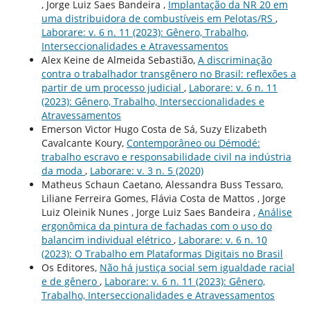
, Jorge Luiz Saes Bandeira ,
Implantação da NR 20 em
uma distribuidora de combustíveis em Pelotas/RS
,
Laborare: v. 6 n. 11 (2023): Gênero, Trabalho,
Interseccionalidades e Atravessamentos
Alex Keine de Almeida Sebastião,
A discriminação
contra o trabalhador transgênero no Brasil: reflexões a
partir de um processo judicial
,
Laborare: v. 6 n. 11
(2023): Gênero, Trabalho, Interseccionalidades e
Atravessamentos
Emerson Victor Hugo Costa de Sá, Suzy Elizabeth
Cavalcante Koury,
Contemporâneo ou Démodé:
trabalho escravo e responsabilidade civil na indústria
da moda
,
Laborare: v. 3 n. 5 (2020)
Matheus Schaun Caetano, Alessandra Buss Tessaro,
Liliane Ferreira Gomes, Flávia Costa de Mattos , Jorge
Luiz Oleinik Nunes , Jorge Luiz Saes Bandeira ,
Análise
ergonômica da pintura de fachadas com o uso do
balancim individual elétrico
,
Laborare: v. 6 n. 10
(2023): O Trabalho em Plataformas Digitais no Brasil
Os Editores,
Não há justiça social sem igualdade racial
e de gênero
,
Laborare: v. 6 n. 11 (2023): Gênero,
Trabalho, Interseccionalidades e Atravessamentos