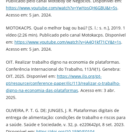
Publicado pelo canal Motoboy de Negócios. Disponível em:
https://www.youtube.com/watch?v=YwYpsQH6GBU&t=5s
.
Acesso em: 5 jan. 2024.
MOTOKACPS. Qual o melhor bag ou baú? [S. l.: s. n.], 2019. 1
vídeo (2:26 min). Publicado pelo canal Motokacps. Disponível
em:
https://www.youtube.com/watch?v=jA4Q1kf71CY&t=1s
.
Acesso em: 5 jan. 2024.
OIT. Realizar trabalho digno na economia de plataformas.
Conferência Internacional do Trabalho, 113/V(1). Genebra:
OIT, 2025. Disponível em:
https://www.ilo.org/pt-
pt/resource/conference-paper/ilc/113/realizar-o-trabalho-
digno-na-economia-das-plataformas
. Acesso em: 3 abr.
2025.
OLIVEIRA, P. T. G. DE; JUNGES, J. R. Plataformas digitais de
entrega de alimentação: condições de trabalho e riscos para
a saúde. Saúde e Sociedade, v. 32, p. e220642pt, 8 set. 2023.
Disponível em:
https://doi.org/10.1590/S0104-