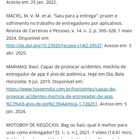
Acesso em: 25 jan. 2022.
MACIEL, M. V. M. et al. “Saiu para a entrega”: prazer e
sofrimento no trabalho de entregadores por aplicativos.
Revista de Carreiras e Pessoas, v. 14, n. 2, p. 309–328, 1 maio
2024. Disponível em:
http://dx.doi.org/10.23925/recape.v14i2.59537
. Acesso em: 3
abr. 2025.
MARIANO, Raul. Capaz de provocar acidentes, mochila de
entregador de app é alvo de polêmica. Hoje em Dia, Belo
Horizonte, 9 jul. 2019. Disponível em:
https://www.hojeemdia.com.br/horizontes/capaz-de-
provocar-acidentes-mochila-de-entregador-de-app-
%C3%A9-alvo-de-pol%C3%AAmica-1.726251
. Acesso em: 5
jan. 2024.
MOTOBOY DE NEGÓCIOS. Bag ou baú: qual é melhor para
usar como entregador? [S. l.: s. n.], 2021. 1 vídeo (14:41 min).