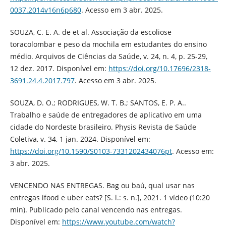
0037.2014v16n6p680
. Acesso em 3 abr. 2025.
SOUZA, C. E. A. de et al. Associação da escoliose
toracolombar e peso da mochila em estudantes do ensino
médio. Arquivos de Ciências da Saúde, v. 24, n. 4, p. 25-29,
12 dez. 2017. Disponível em:
https://doi.org/10.17696/2318-
3691.24.4.2017.797
. Acesso em 3 abr. 2025.
SOUZA, D. O.; RODRIGUES, W. T. B.; SANTOS, E. P. A..
Trabalho e saúde de entregadores de aplicativo em uma
cidade do Nordeste brasileiro. Physis Revista de Saúde
Coletiva, v. 34, 1 jan. 2024. Disponível em:
https://doi.org/10.1590/S0103-7331202434076pt
. Acesso em:
3 abr. 2025.‌
VENCENDO NAS ENTREGAS. Bag ou baú, qual usar nas
entregas ifood e uber eats? [S. l.: s. n.], 2021. 1 vídeo (10:20
min). Publicado pelo canal vencendo nas entregas.
Disponível em:
https://www.youtube.com/watch?