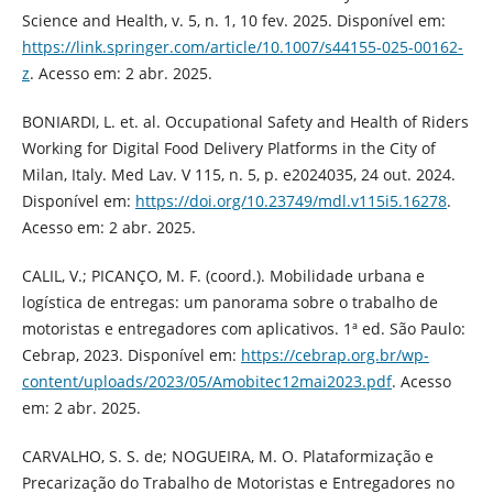
Science and Health, v. 5, n. 1, 10 fev. 2025. Disponível em:
https://link.springer.com/article/10.1007/s44155-025-00162-
z
. Acesso em: 2 abr. 2025.
BONIARDI, L. et. al. Occupational Safety and Health of Riders
Working for Digital Food Delivery Platforms in the City of
Milan, Italy. Med Lav. V 115, n. 5, p. e2024035, 24 out. 2024.
Disponível em:
https://doi.org/10.23749/mdl.v115i5.16278
.
Acesso em: 2 abr. 2025.
CALIL, V.; PICANÇO, M. F. (coord.). Mobilidade urbana e
logística de entregas: um panorama sobre o trabalho de
motoristas e entregadores com aplicativos. 1ª ed. São Paulo:
Cebrap, 2023. Disponível em:
https://cebrap.org.br/wp-
content/uploads/2023/05/Amobitec12mai2023.pdf
. Acesso
em: 2 abr. 2025.
CARVALHO, S. S. de; NOGUEIRA, M. O. Plataformização e
Precarização do Trabalho de Motoristas e Entregadores no