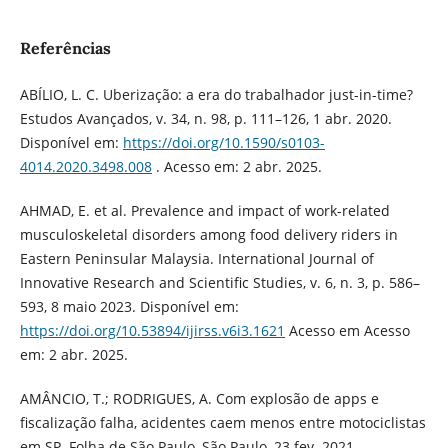
Referências
ABÍLIO, L. C. Uberização: a era do trabalhador just-in-time?
Estudos Avançados, v. 34, n. 98, p. 111–126, 1 abr. 2020.
Disponível em:
https://doi.org/10.1590/s0103-
4014.2020.3498.008
. Acesso em: 2 abr. 2025.
AHMAD, E. et al. Prevalence and impact of work-related
musculoskeletal disorders among food delivery riders in
Eastern Peninsular Malaysia. International Journal of
Innovative Research and Scientific Studies, v. 6, n. 3, p. 586–
593, 8 maio 2023. Disponível em:
https://doi.org/10.53894/ijirss.v6i3.1621
Acesso em Acesso
em: 2 abr. 2025.
‌AMÂNCIO, T.; RODRIGUES, A. Com explosão de apps e
fiscalização falha, acidentes caem menos entre motociclistas
em SP. Folha de São Paulo, São Paulo, 23 fev. 2021.