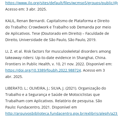
https://www.ilo.org/sites/default/files/wcmsp5/groups/publ
Acesso em: 3 abr. 2025.
KALIL, Renan Bernardi. Capitalismo de Plataforma e Direito
do Trabalho: Crowdwork e Trabalho sob Demanda por meio
de Aplicativos. Tese (Doutorado em Direito) – Faculdade de
Direito, Universidade de São Paulo, São Paulo, 2019.
LI, Z. et al. Risk factors for musculoskeletal disorders among
takeaway riders: Up-to-date evidence in Shanghai, China.
Frontiers in Public Health, v. 10, 21 nov. 2022. Disponível em:
https://doi.org/10.3389/fpubh.2022.988724
. Acesso em 3
abr. 2025.
LIBERATO, L.; OLIVEIRA, J.; SILVA, J. (2021). Organização do
Trabalho e a Segurança e Saúde de Motociclistas que
Trabalham com Aplicativos. Relatório de pesquisa. São
Paulo: Fundacentro, 2021. Disponível em
http://arquivosbiblioteca.fundacentro.gov.br/exlibris/aleph