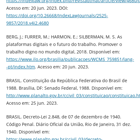
https://indexlaw.org/index.php/revistadtmat/article/view/4680/
Acesso em: 20 jun. 2023. DOI:
https://doi.org/10.26668/IndexLawJournals/2525-
9857/2018.v4i2.4680
BERG, J.; FURRER, M.; HARMON, E.; SILBERMAN, M. S. As
plataformas digitais e o futuro do trabalho. Promover o
trabalho digno no mundo digital, 2018. Disponível em:
https://www.ilo.org/brasilia/publicacoes/WCMS_759851/lang-
-pt/index.htm
. Acesso em: 20 jun. 2023.
BRASIL. Constituição da República Federativa do Brasil de
1988. Brasília, DF: Senado Federal, 1988. Disponível em:
http://www.planalto.gov.br/ccivil_03/constituicao/constituicao.
Acesso em: 25 jun. 2023.
BRASIL. Decreto-Lei 2.848, de 07 de dezembro de 1940.
Código Penal. Diário Oficial da União, Rio de Janeiro, 31 dez.
1940. Disponível em:
https://www.planalto.gov.br/ccivil_03/decreto-