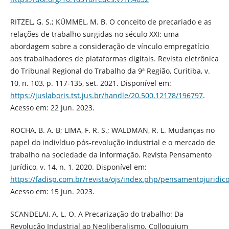
RITZEL, G. S.; KÜMMEL, M. B. O conceito de precariado e as
relações de trabalho surgidas no século XXI: uma
abordagem sobre a consideração de vínculo empregatício
aos trabalhadores de plataformas digitais. Revista eletrônica
do Tribunal Regional do Trabalho da 9ª Região, Curitiba, v.
10, n. 103, p. 117-135, set. 2021. Disponível em:
https://juslaboris.tst.jus.br/handle/20.500.12178/196797
.
Acesso em: 22 jun. 2023.
ROCHA, B. A. B; LIMA, F. R. S.; WALDMAN, R. L. Mudanças no
papel do indivíduo pós-revolução industrial e o mercado de
trabalho na sociedade da informação. Revista Pensamento
Jurídico, v. 14, n. 1, 2020. Disponível em:
https://fadisp.com.br/revista/ojs/index.php/pensamentojuridico
Acesso em: 15 jun. 2023.
SCANDELAI, A. L. O. A Precarização do trabalho: Da
Revolução Industrial ao Neoliberalismo. Colloquium