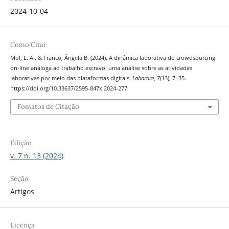
2024-10-04
Como Citar
Mol, L. A., & Franco, Ângela B. (2024). A dinâmica laborativa do crowdsourcing
on-line análoga ao trabalho escravo: uma análise sobre as atividades
laborativas por meio das plataformas digitais.
Laborare
,
7
(13), 7–35.
https://doi.org/10.33637/2595-847x.2024-277
Fomatos de Citação
Edição
v. 7 n. 13 (2024)
Seção
Artigos
Licença