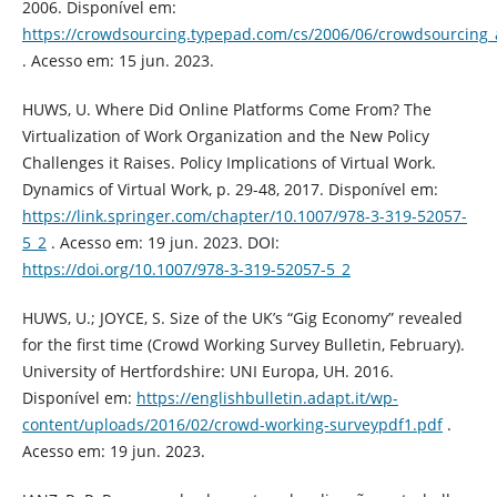
2006. Disponível em:
https://crowdsourcing.typepad.com/cs/2006/06/crowdsourcing_
. Acesso em: 15 jun. 2023.
HUWS, U. Where Did Online Platforms Come From? The
Virtualization of Work Organization and the New Policy
Challenges it Raises. Policy Implications of Virtual Work.
Dynamics of Virtual Work, p. 29-48, 2017. Disponível em:
https://link.springer.com/chapter/10.1007/978-3-319-52057-
5_2
. Acesso em: 19 jun. 2023. DOI:
https://doi.org/10.1007/978-3-319-52057-5_2
HUWS, U.; JOYCE, S. Size of the UK’s “Gig Economy” revealed
for the first time (Crowd Working Survey Bulletin, February).
University of Hertfordshire: UNI Europa, UH. 2016.
Disponível em:
https://englishbulletin.adapt.it/wp-
content/uploads/2016/02/crowd-working-surveypdf1.pdf
.
Acesso em: 19 jun. 2023.