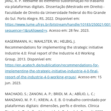
JANZ, R. P. Reexame do elemento subordinação no trabalho
via plataformas digitais. Dissertação (Mestrado em Direito) -
Faculdade de Direito da Universidade Federal do Rio Grande
do Sul. Porto Alegre, RS, 2022. Disponível em:
https://www.lume.ufrgs.br/bitstream/handle/10183/250021/00
sequence=1&isAllowed=y
. Acesso em: 28 fev. 2023.
KAGERMANN, H.; WAHLSTER, W.; HELBIG, J.
Recommendations for implementing the strategic initiative
Industrie 4.0: Final report of the Industrie 4.0 Working
Group. 2013. Disponível em:
https://en.acatech.de/publication/recommendations-for-
implementing-the-strategic-initiative-industrie-4-0-final-
report-of-the-industrie-4-0-working-group/
. Acesso em: 15
jun. 2023.
MACHADO, S.; ZANONI, A. P.; BRIDI, M. A.; ABÍLIO, L. C.;
MANZANO, M. P. F.; KREIN, A. E. B. O trabalho controlado por
plataformas digitais: dimensões, perfis e direitos. Clínica