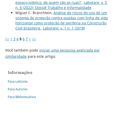
espaço público: de quem são as ruas?
,
Laborare: v. 5
n. 8 (2022): Dossiê Trabalho e Informalidade
Miguel C. Branchtein,
Análise de riscos do uso de um
sistema de proteção contra quedas com linha de vida
horizontal como proteção de periferia na Construção
Civil brasileira
,
Laborare: v. 1 n. 1 (2018)
<<
<
3
4
5
6
7
>
>>
Você também pode
iniciar uma pesquisa avançada por
similaridade
para este artigo.
Informações
Para Leitores
Para Autores
Para Bibliotecários