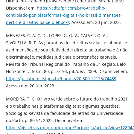
Direito do Trabalho (Universidade Federal do Paraná), 2022.
Disponível em:
https://cdtufpr.com.br/o-trabalho-
controlado-por-plataformas-digitais-no-brasil-dimensoes-
perfis-e-direitos-baixe-o-ebook/
. Acesso em: 20 jun. 2023.
MENEZES, C. A. C. D.; LOPES, G. G. V.; CALVET, O. A.;
SIVOLELLA, R. F. As garantias dos direitos sociais e laborais e
as dimensões de sua efetividade: direito ao trabalho e à não
discriminação, medidas judiciais e pretensões cabíveis.
Revista do Tribunal Regional do Trabalho da 3ª Região, Belo
Horizonte, v. 50, n. 80, p. 73-94, jul./dez. 2009. Disponível em:
https://juslaboris.tst.jus.br/handle/20.500.12178/74489
.
Acesso em: 20 jun. 2023.
MOREIRA, T. C. O livro verde sobre o futuro do trabalho 2021
e o trabalho nas plataformas digitais: algumas questões.
Sociologia: Revista da faculdade de letras da Universidade
do Porto, p. 80-91, 2022. Disponível em:
https://ojs.letras.up.pt/index.php/Sociologia/article/view/12894