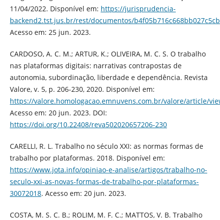
11/04/2022. Disponível em:
https://jurisprudencia-
backend2.tst.jus.br/rest/documentos/b4f05b716c668bb027c5cb
Acesso em: 25 jun. 2023.
CARDOSO, A. C. M.; ARTUR, K.; OLIVEIRA, M. C. S. O trabalho
nas plataformas digitais: narrativas contrapostas de
autonomia, subordinação, liberdade e dependência. Revista
Valore, v. 5, p. 206-230, 2020. Disponível em:
https://valore.homologacao.emnuvens.com.br/valore/article/vi
Acesso em: 20 jun. 2023. DOI:
https://doi.org/10.22408/reva502020657206-230
CARELLI, R. L. Trabalho no século XXI: as normas formas de
trabalho por plataformas. 2018. Disponível em:
https://www.jota.info/opiniao-e-analise/artigos/trabalho-no-
seculo-xxi-as-novas-formas-de-trabalho-por-plataformas-
30072018
. Acesso em: 20 jun. 2023.
COSTA, M. S. C. B.; ROLIM, M. F. C.; MATTOS, V. B. Trabalho