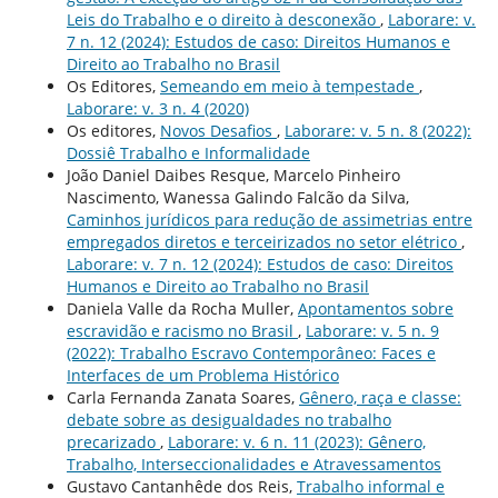
Leis do Trabalho e o direito à desconexão
,
Laborare: v.
7 n. 12 (2024): Estudos de caso: Direitos Humanos e
Direito ao Trabalho no Brasil
Os Editores,
Semeando em meio à tempestade
,
Laborare: v. 3 n. 4 (2020)
Os editores,
Novos Desafios
,
Laborare: v. 5 n. 8 (2022):
Dossiê Trabalho e Informalidade
João Daniel Daibes Resque, Marcelo Pinheiro
Nascimento, Wanessa Galindo Falcão da Silva,
Caminhos jurídicos para redução de assimetrias entre
empregados diretos e terceirizados no setor elétrico
,
Laborare: v. 7 n. 12 (2024): Estudos de caso: Direitos
Humanos e Direito ao Trabalho no Brasil
Daniela Valle da Rocha Muller,
Apontamentos sobre
escravidão e racismo no Brasil
,
Laborare: v. 5 n. 9
(2022): Trabalho Escravo Contemporâneo: Faces e
Interfaces de um Problema Histórico
Carla Fernanda Zanata Soares,
Gênero, raça e classe:
debate sobre as desigualdades no trabalho
precarizado
,
Laborare: v. 6 n. 11 (2023): Gênero,
Trabalho, Interseccionalidades e Atravessamentos
Gustavo Cantanhêde dos Reis,
Trabalho informal e