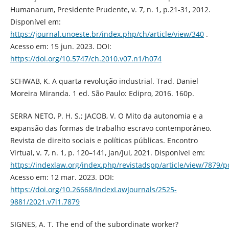
Humanarum, Presidente Prudente, v. 7, n. 1, p.21-31, 2012.
Disponível em:
https://journal.unoeste.br/index.php/ch/article/view/340
.
Acesso em: 15 jun. 2023. DOI:
https://doi.org/10.5747/ch.2010.v07.n1/h074
SCHWAB, K. A quarta revolução industrial. Trad. Daniel
Moreira Miranda. 1 ed. São Paulo: Edipro, 2016. 160p.
SERRA NETO, P. H. S.; JACOB, V. O Mito da autonomia e a
expansão das formas de trabalho escravo contemporâneo.
Revista de direito sociais e políticas públicas. Encontro
Virtual, v. 7, n. 1, p. 120–141, Jan/Jul, 2021. Disponível em:
https://indexlaw.org/index.php/revistadspp/article/view/7879/p
Acesso em: 12 mar. 2023. DOI:
https://doi.org/10.26668/IndexLawJournals/2525-
9881/2021.v7i1.7879
SIGNES, A. T. The end of the subordinate worker?