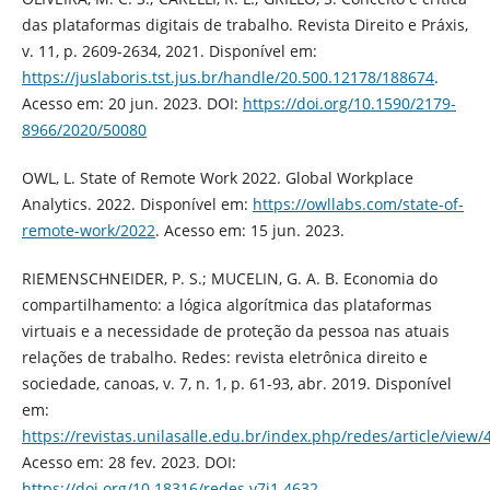
das plataformas digitais de trabalho. Revista Direito e Práxis,
v. 11, p. 2609-2634, 2021. Disponível em:
https://juslaboris.tst.jus.br/handle/20.500.12178/188674
.
Acesso em: 20 jun. 2023. DOI:
https://doi.org/10.1590/2179-
8966/2020/50080
OWL, L. State of Remote Work 2022. Global Workplace
Analytics. 2022. Disponível em:
https://owllabs.com/state-of-
remote-work/2022
. Acesso em: 15 jun. 2023.
RIEMENSCHNEIDER, P. S.; MUCELIN, G. A. B. Economia do
compartilhamento: a lógica algorítmica das plataformas
virtuais e a necessidade de proteção da pessoa nas atuais
relações de trabalho. Redes: revista eletrônica direito e
sociedade, canoas, v. 7, n. 1, p. 61-93, abr. 2019. Disponível
em:
https://revistas.unilasalle.edu.br/index.php/redes/article/view/
Acesso em: 28 fev. 2023. DOI:
https://doi.org/10.18316/redes.v7i1.4632