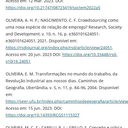
Acesso em: 12 mar. 2023. DOI:
https://doi.org/10.21747/08723419/soctem2022a5
OLIVEIRA, A. H. P.; NASCIMENTO, C. F. Crowdsourcing como
uma nova espécie de relação de emprego? Research, Society
and Development, v. 10, n. 16, p. e360101624051-
e360101624051, 2021. Disponível em:
https://rsdjournal.org/index.php/rsd/article/view/24051
.
Acesso em: 20 jun. 2023 DOI:
https://doi.org/10.33448/rsd-
v10i16.24051
OLIVEIRA, E. M. Transformações no mundo do trabalho, da
Revolução Industrial aos nossos dias. Caminhos de
Geografia, Uberlândia, v. 5, n. 11, p. 84–96, 2004. Disponível
em:
https://seer.ufu.br/index.php/caminhosdegeografia/article/vie
Acesso em: 15 jun. 2023. DOI:
https://doi.org/10.14393/RCG51115327
OLIVEIRA, M. C. S.; CARELLI, R. L.; GRILLO, S. Conceito e crítica