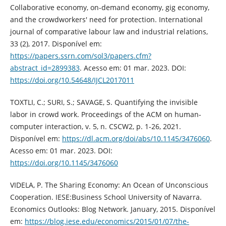
Collaborative economy, on-demand economy, gig economy,
and the crowdworkers' need for protection. International
journal of comparative labour law and industrial relations,
33 (2), 2017. Disponível em:
https://papers.ssrn.com/sol3/papers.cfm?
abstract_id=2899383
. Acesso em: 01 mar. 2023. DOI:
https://doi.org/10.54648/IJCL2017011
TOXTLI, C.; SURI, S.; SAVAGE, S. Quantifying the invisible
labor in crowd work. Proceedings of the ACM on human-
computer interaction, v. 5, n. CSCW2, p. 1-26, 2021.
Disponível em:
https://dl.acm.org/doi/abs/10.1145/3476060
.
Acesso em: 01 mar. 2023. DOI:
https://doi.org/10.1145/3476060
VIDELA, P. The Sharing Economy: An Ocean of Unconscious
Cooperation. IESE:Business School University of Navarra.
Economics Outlooks: Blog Network. January, 2015. Disponível
em:
https://blog.iese.edu/economics/2015/01/07/the-