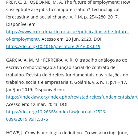
FREY, C. B.; OSBORNE, M. A. The future of employment: How
susceptible are jobs to computerisation? Technological
forecasting and social change, v. 114, p. 254-280, 2017.
Disponível em:
https://www.oxfordmartin.ox.ac.uk/publications/the-future-
of-employment/
. Acesso em: 20 jun. 2023. DOI:
https://doi.org/10.1016/j.techfore.2016.08.019
GARCIA, A. M. M.; FERREIRA, V. R. O trabalho análogo ao de
escravo como violação à função social do contrato de
trabalho. Revista de direitos fundamentais nas relações do
trabalho, sociais e empresariais. Goiânia, v.5, n. 1, p.1 – 17,
Jan/Jun 2019. Disponível em:
https://indexlaw.org/index.php/revistadireitosfundamentais/art
Acesso em: 12 mar. 2023. DOI:
https://doi.org/10.26668/IndexLawJournals/2526-
009X/2019.v5i1.5375
HOWE, J. Crowdsoursing: a definition. Crowdsourcing. June,