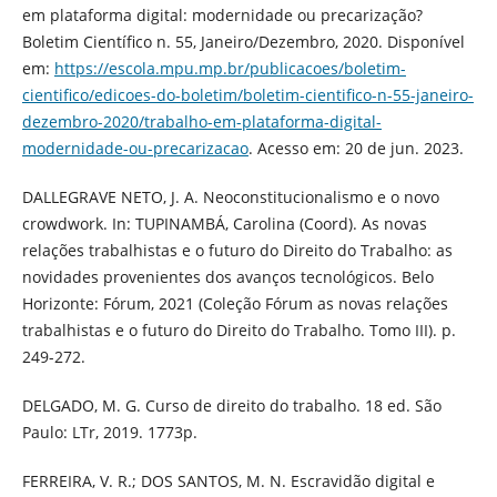
em plataforma digital: modernidade ou precarização?
Boletim Científico n. 55, Janeiro/Dezembro, 2020. Disponível
em:
https://escola.mpu.mp.br/publicacoes/boletim-
cientifico/edicoes-do-boletim/boletim-cientifico-n-55-janeiro-
dezembro-2020/trabalho-em-plataforma-digital-
modernidade-ou-precarizacao
. Acesso em: 20 de jun. 2023.
DALLEGRAVE NETO, J. A. Neoconstitucionalismo e o novo
crowdwork. In: TUPINAMBÁ, Carolina (Coord). As novas
relações trabalhistas e o futuro do Direito do Trabalho: as
novidades provenientes dos avanços tecnológicos. Belo
Horizonte: Fórum, 2021 (Coleção Fórum as novas relações
trabalhistas e o futuro do Direito do Trabalho. Tomo III). p.
249-272.
DELGADO, M. G. Curso de direito do trabalho. 18 ed. São
Paulo: LTr, 2019. 1773p.
FERREIRA, V. R.; DOS SANTOS, M. N. Escravidão digital e