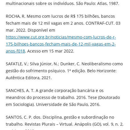
multinacionais sobre os indivíduos. São Paulo: Atlas, 1987.
ROCHA, R. Mesmo com lucros de R$ 175 bilhões, bancos
fecham mais de 12 mil vagas em 2 anos. CONTRAF-CUT. 03
mar. 2022. Disponível em
https://www.cut.org.br/noticias/mesmo-com-lucros-de-r-
175-bilhoes-bancos-fecham-mais-de-12-mil-vagas-em-2-
anos-f018
. Acesso em 15 mar 2022.
SAFATLE, V.; Silva Júnior, N.; Dunker, C. Neoliberalismo como
gestão do sofrimento psíquico. 1ª edição. Belo Horizonte:
Autêntica Editora, 2021.
SANCHES, A. T. A grande corporação bancária e os
meandros do processo de trabalho. 2016. Tese (Doutorado
em Sociologia). Universidade de São Paulo, 2016.
SANTOS, C. P. dos. Disciplina, gestão e subordinação no
trabalho. Revistas Plurais – Virtual. Anápolis (GO), vol. 9, n. 2,