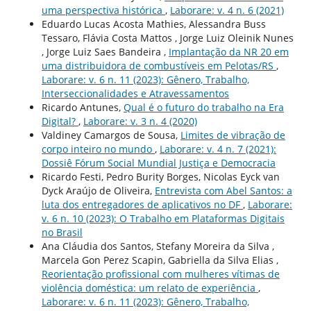
uma perspectiva histórica
,
Laborare: v. 4 n. 6 (2021)
Eduardo Lucas Acosta Mathies, Alessandra Buss
Tessaro, Flávia Costa Mattos , Jorge Luiz Oleinik Nunes
, Jorge Luiz Saes Bandeira ,
Implantação da NR 20 em
uma distribuidora de combustíveis em Pelotas/RS
,
Laborare: v. 6 n. 11 (2023): Gênero, Trabalho,
Interseccionalidades e Atravessamentos
Ricardo Antunes,
Qual é o futuro do trabalho na Era
Digital?
,
Laborare: v. 3 n. 4 (2020)
Valdiney Camargos de Sousa,
Limites de vibração de
corpo inteiro no mundo
,
Laborare: v. 4 n. 7 (2021):
Dossiê Fórum Social Mundial Justiça e Democracia
Ricardo Festi, Pedro Burity Borges, Nicolas Eyck van
Dyck Araújo de Oliveira,
Entrevista com Abel Santos: a
luta dos entregadores de aplicativos no DF
,
Laborare:
v. 6 n. 10 (2023): O Trabalho em Plataformas Digitais
no Brasil
Ana Cláudia dos Santos, Stefany Moreira da Silva ,
Marcela Gon Perez Scapin, Gabriella da Silva Elias ,
Reorientação profissional com mulheres vítimas de
violência doméstica: um relato de experiência
,
Laborare: v. 6 n. 11 (2023): Gênero, Trabalho,