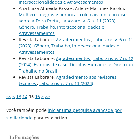
Interseccionalidades e Atravessamentos
Ana Luiza Almeida Passos, Arlene Martinez Ricoldi,
Mulheres negras e heranças coloniais: uma análise
sobre a Feira Preta
,
Laborare: v. 6 n. 11 (2023):
Gênero, Trabalho, Interseccionalidades e
Atravessamentos
Revista Laborare,
Agradecimentos
,
Laborare: v. 6 n. 11
(2023): Gênero, Trabalho, Interseccionalidades e
Atravessamentos
Revista Laborare,
Agradecimentos
,
Laborare: v. 7 n. 12
(2024): Estudos de caso: Direitos Humanos e Direito ao
Trabalho no Brasil
Revista Laborare,
Agradecimento aos revisores
técnicos
,
Laborare: v. 7 n. 13 (2024)
<<
<
13
14
15
16
>
>>
Você também pode
iniciar uma pesquisa avançada por
similaridade
para este artigo.
Informações