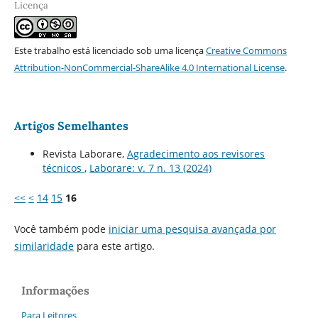
Licença
Este trabalho está licenciado sob uma licença
Creative Commons
Attribution-NonCommercial-ShareAlike 4.0 International License
.
Artigos Semelhantes
Revista Laborare,
Agradecimento aos revisores
técnicos
,
Laborare: v. 7 n. 13 (2024)
<<
<
14
15
16
Você também pode
iniciar uma pesquisa avançada por
similaridade
para este artigo.
Informações
Para Leitores