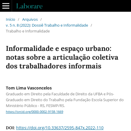
Início
/
Arquivos
/
v. 5 n. 8 (2022): Dossiê Trabalho e Informalidade
/
Trabalho e Informalidade
Informalidade e espaço urbano:
notas sobre a articulação coletiva
dos trabalhadores informais
Tom Lima Vasconcelos
Graduado em Direito pela Faculdade de Direito da UFBA e Pós-
Graduado em Direito do Trabalho pela Fundação Escola Superior do
Ministério Público - RS, FESMP/RS.
https://orcid.org/0000-0002-9158-1669
https://doi.org/10.33637/2595-847x.2022-110
DOI: