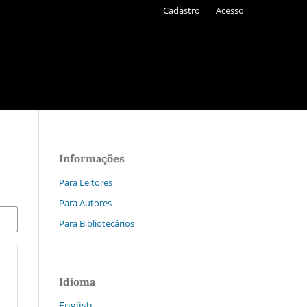
Cadastro
Acesso
Informações
Para Leitores
Para Autores
Para Bibliotecários
Idioma
English