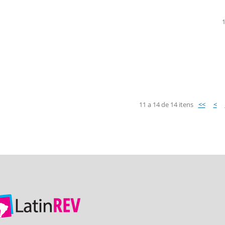
11 a 14 de 14 itens
<<
<