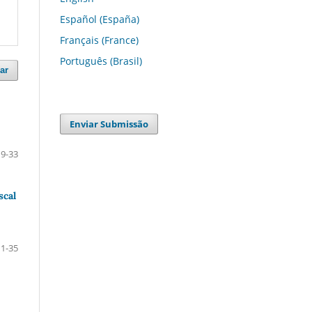
Español (España)
Français (France)
Português (Brasil)
ar
Enviar Submissão
9-33
scal
11-35